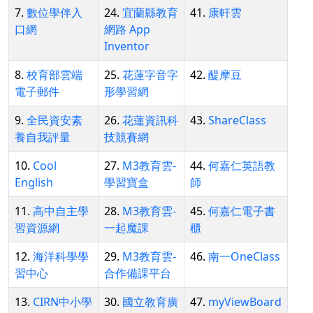
7.
數位學伴入
24.
宜蘭縣教育
41.
康軒雲
口網
網路 App
Inventor
8.
校育部雲端
25.
花蓮字音字
42.
醍摩豆
電子郵件
形學習網
9.
全民資安素
26.
花蓮資訊科
43.
ShareClass
養自我評量
技競賽網
10.
Cool
27.
M3教育雲-
44.
何嘉仁英語教
English
學習寶盒
師
11.
高中自主學
28.
M3教育雲-
45.
何嘉仁電子書
習資源網
一起魔課
櫃
12.
海洋科學學
29.
M3教育雲-
46.
南一OneClass
習中心
合作備課平台
13.
CIRN中小學
30.
國立教育廣
47.
myViewBoard