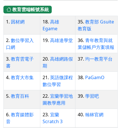
教育雲端帳號系統
1.
因材網
18.
高雄
35.
教育部 Gsuite
Egame
教育版
2.
數位學習入
19.
高雄達學堂
36.
青年教育與就
口網
業儲帳戶方案填報
3.
教育雲電子
20.
高雄網路假
37.
均一教育平台
書
期
4.
教育大市集
21.
英語微課程
38.
PaGamO
數位學習
5.
教育百科
22.
宜蘭學習地
39.
學習吧
圖教學應用
6.
教育媒體影
23.
宜蘭
40.
翰林官網
音
Scratch 3